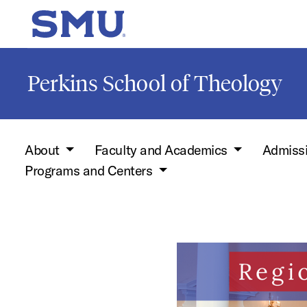
Skip to main content
SMU Home
Perkins School of Theology
About
Faculty and Academics
Admiss
Programs and Centers