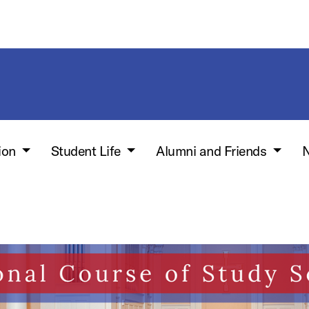
ion
Student Life
Alumni and Friends
N