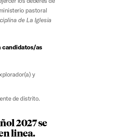
ejercer los deberes de
ministerio pastoral
ciplina de La Iglesia
n candidatos/as
Explorador(a) y
nte de distrito.
ñol 2027 se
n linea.