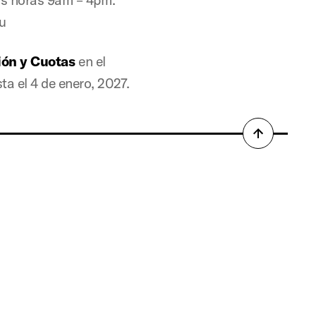
du
ión y Cuotas
en el
a el 4 de enero, 2027.
Back
to
top